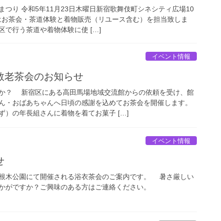
つり 令和5年11月23日木曜日新宿歌舞伎町シネシティ広場10
庵はお茶会・茶道体験と着物販売（リユース含む）を担当致しま
で行う茶道や着物体験に使 […]
イベント情報
敬老茶会のお知らせ
か？ 新宿区にある高田馬場地域交流館からの依頼を受け、館
ん・おばあちゃんへ日頃の感謝を込めてお茶会を開催します。
）の年長組さんに着物を着てお菓子 […]
イベント情報
せ
根木公園にて開催される浴衣茶会のご案内です。 暑さ厳しい
かがですか？ご興味のある方はご連絡ください。