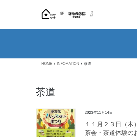
コ
ナ
ン
ビ
テ
ゲ
ン
ー
ツ
シ
へ
ョ
ス
ン
キ
に
ッ
移
HOME
INFOMATION
茶道
プ
動
茶道
2023年11月14日
１１月２３日（木
茶会・茶道体験の